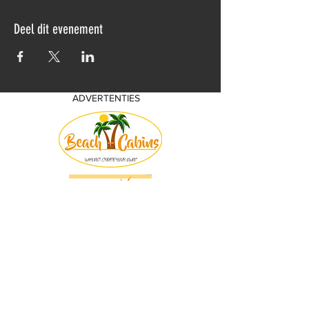
Deel dit evenement
ADVERTENTIES
© 2018 by KV Voorwaart. Proudly created
with
Wix.com by Nick