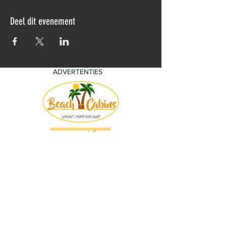
Deel dit evenement
ADVERTENTIES
© 2018 by KV Voorwaart. Proudly created
with
Wix.com by Nick