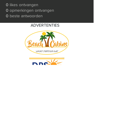
0
likes ontvangen
0
opmerkingen ontvangen
0
beste antwoorden
ADVERTENTIES
© 2018 by KV Voorwaart. Proudly created
with
Wix.com by Nick