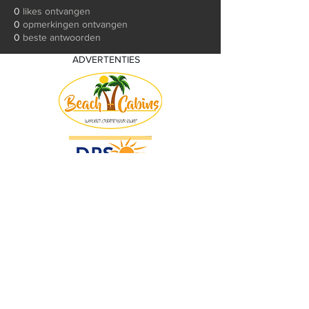
0
likes ontvangen
0
opmerkingen ontvangen
0
beste antwoorden
ADVERTENTIES
© 2018 by KV Voorwaart. Proudly created
with
Wix.com by Nick