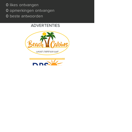
0
likes ontvangen
0
opmerkingen ontvangen
0
beste antwoorden
ADVERTENTIES
© 2018 by KV Voorwaart. Proudly created
with
Wix.com by Nick