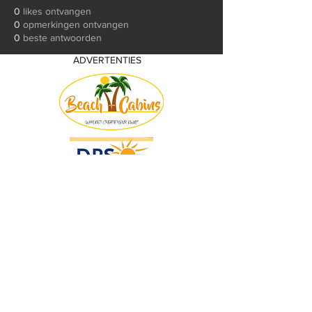
0
likes ontvangen
0
opmerkingen ontvangen
0
beste antwoorden
ADVERTENTIES
© 2018 by KV Voorwaart. Proudly created
with
Wix.com by Nick