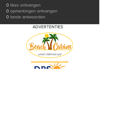
0
likes ontvangen
0
opmerkingen ontvangen
0
beste antwoorden
ADVERTENTIES
© 2018 by KV Voorwaart. Proudly created
with
Wix.com by Nick