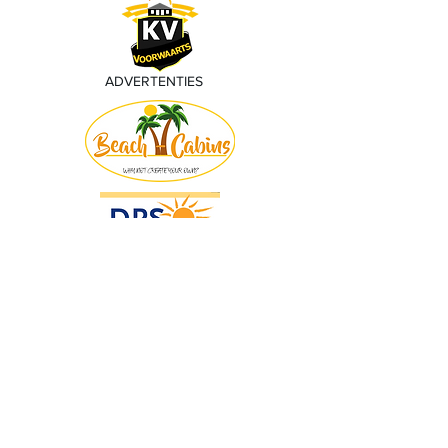
ADVERTENTIES
© 2018 by KV Voorwaart. Proudly created
with
Wix.com by Nick