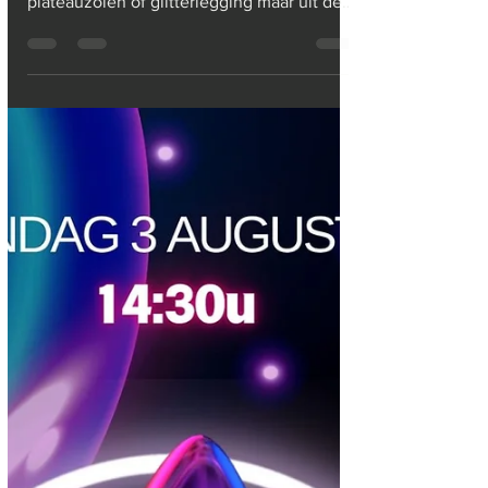
KAMPEERDERS OPGELET! Zet je Walkman
aan, blaas je Gameboy stofvrij en trek die
plateauzolen of glitterlegging maar uit de
mottenballen......