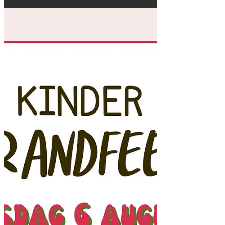
Kom verkleed en bereid je voor op veel
gegriezel! Aan de (groot)ouders en andere
kampeerders: zorgen jullie voor spannende
versiering? ...