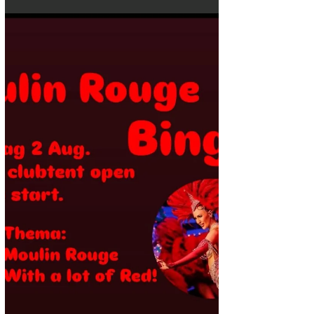
LATIN FEVER | Salsa workshop
Op zaterdag 19 juli is er een salsa dans
workshop in de clubtent! De workshop
bestaat uit 2x 45min met een pauze
ertussen en begint om...