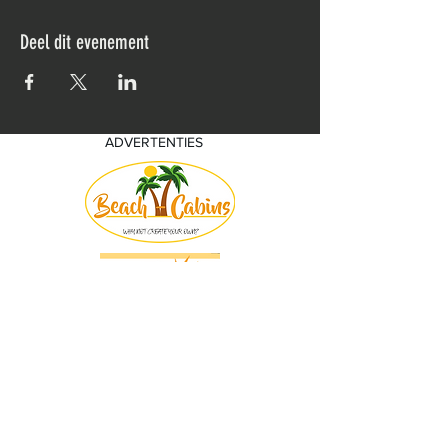
Deel dit evenement
ADVERTENTIES
© 2018 by KV Voorwaart. Proudly created
with
Wix.com by Nick