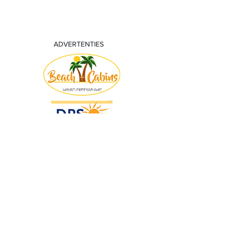
ADVERTENTIES
© 2018 by KV Voorwaart. Proudly created
with
Wix.com by Nick