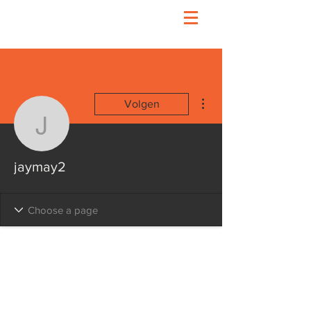
Meer acties
Volgen
jaymay2
jaymay2