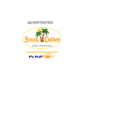
ADVERTENTIES
© 2018 by KV Voorwaart. Proudly created
with
Wix.com by Nick