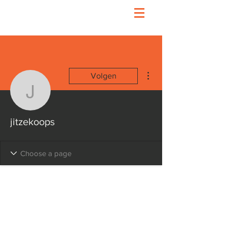
Meer acties
Volgen
jitzekoops
jitzekoops