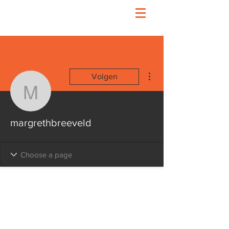
Meer acties
Volgen
margrethbreeveld
margrethbreeveld