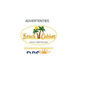
ADVERTENTIES
© 2018 by KV Voorwaart. Proudly created
with
Wix.com by Nick