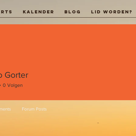
arts
Kalender
Blog
Lid worden?
 Gorter
0
Volgen
ments
Forum Posts