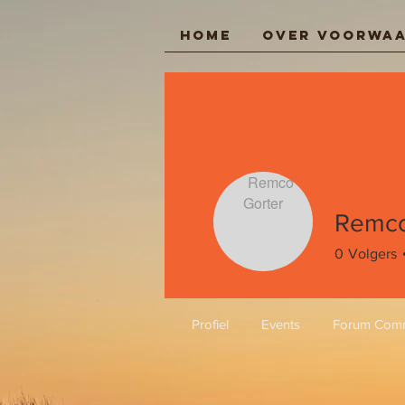
Home
Over Voorwa
Inloggen
Remco
0
Volgers
Profiel
Events
Forum Com