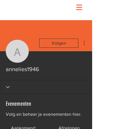
Meer acties
Volgen
annelies1946
annelies1946
Evenementen
Volg en beheer je evenementen hier.
Aankomend
Afgelopen