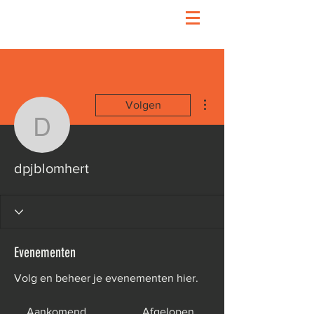
Meer acties
Volgen
dpjblomhert
dpjblomhert
Evenementen
Volg en beheer je evenementen hier.
Aankomend
Afgelopen