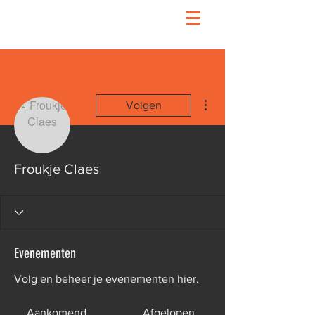
Meer acties
Volgen
Froukje Claes
Evenementen
Volg en beheer je evenementen hier.
Aankomend
Afgelopen