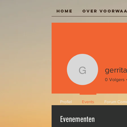
Home
Over Voorwa
Inloggen
gerrit
gerritaik
0
Volgers
Profiel
Events
Forum Com
Evenementen