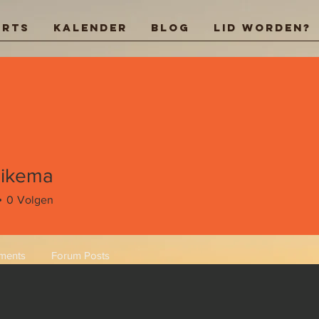
arts
Kalender
Blog
Lid worden?
aikema
ema
0
Volgen
ments
Forum Posts