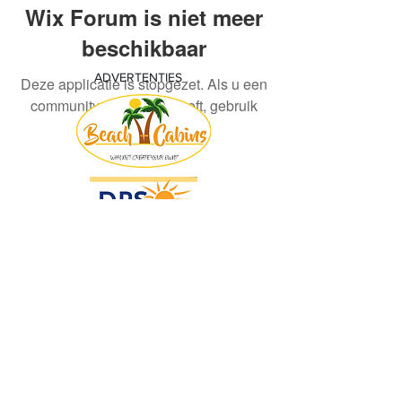
Wix Forum is niet meer
beschikbaar
ADVERTENTIES
Deze applicatie is stopgezet. Als u een
community-app nodig heeft, gebruik
dan Wix Groups.
© 2018 by KV Voorwaart. Proudly created
with
Wix.com by Nick