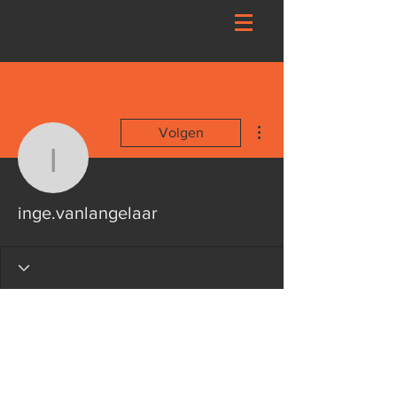
Meer acties
Volgen
inge.vanlangelaar
inge.vanlangelaar