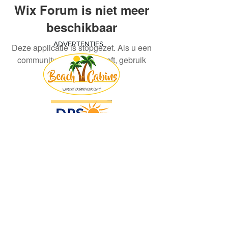
Wix Forum is niet meer
beschikbaar
ADVERTENTIES
Deze applicatie is stopgezet. Als u een
community-app nodig heeft, gebruik
dan Wix Groups.
© 2018 by KV Voorwaart. Proudly created
with
Wix.com by Nick