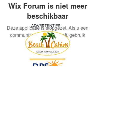
Wix Forum is niet meer
beschikbaar
ADVERTENTIES
Deze applicatie is stopgezet. Als u een
community-app nodig heeft, gebruik
dan Wix Groups.
© 2018 by KV Voorwaart. Proudly created
with
Wix.com by Nick