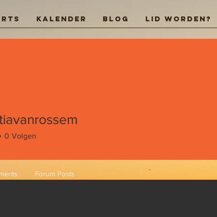
arts
Kalender
Blog
Lid worden?
ntiavanrossem
0
Volgen
ments
Forum Posts