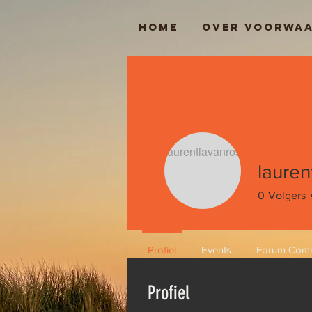
Home
Over Voorwa
Inloggen
laure
0
Volgers
Profiel
Events
Forum Com
Profiel