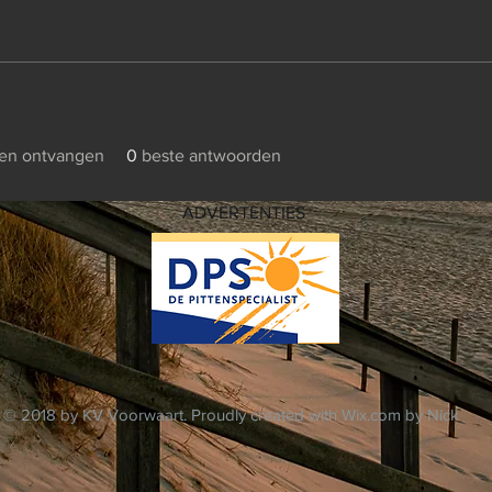
en ontvangen
0
beste antwoorden
ADVERTENTIES
© 2018 by KV Voorwaart. Proudly created with
Wix.com by Nick