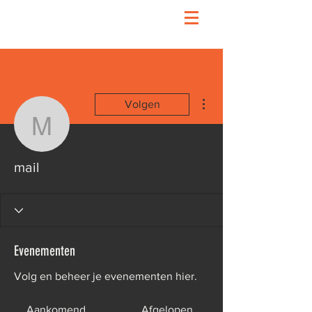
Meer acties
Volgen
mail
mail
Evenementen
Volg en beheer je evenementen hier.
Aankomend
Afgelopen