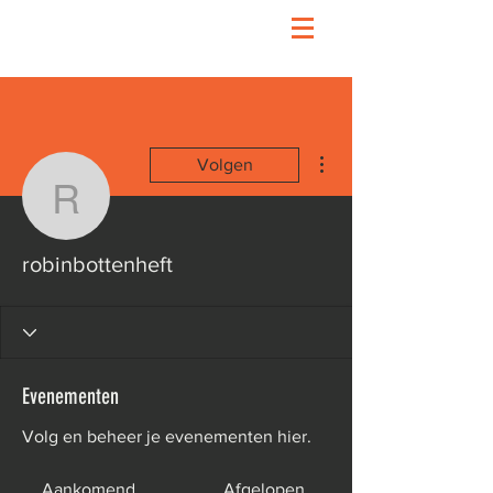
Meer acties
Volgen
robinbottenheft
robinbottenheft
Evenementen
Volg en beheer je evenementen hier.
Aankomend
Afgelopen